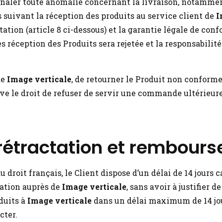
gnaler toute anomalie concernant la livraison, notamme
s suivant la réception des produits au service client de
I
ation (article 8 ci-dessous) et la garantie légale de confo
s réception des Produits sera rejetée et la responsabilit
de
Image verticale
, de retourner le Produit non conforme o
rve le droit de refuser de servir une commande ultérieur
de rétractation et rembou
droit français, le Client dispose d’un délai de 14 jours 
tation auprès de
Image verticale
, sans avoir à justifier 
duits à
Image verticale
dans un délai maximum de 14 jou
cter.